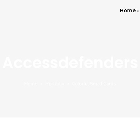
Home
Accessdefenders
Home
Portfolio
Colorful Small Cards